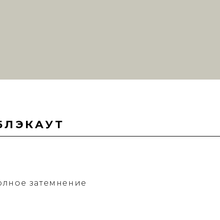
БЛЭКАУТ
олное затемнение