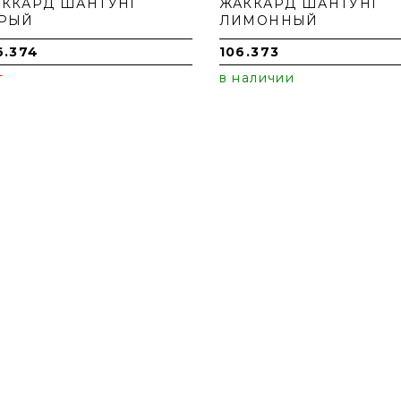
ККАРД ШАНТУНГ
ЖАККАРД ШАНТУНГ
ЕРЫЙ
ЛИМОННЫЙ
6.374
106.373
т
в наличии