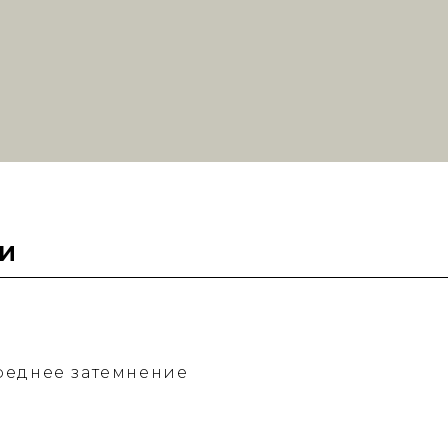
И
реднее затемнение