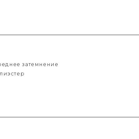
реднее затемнение
олиэстер