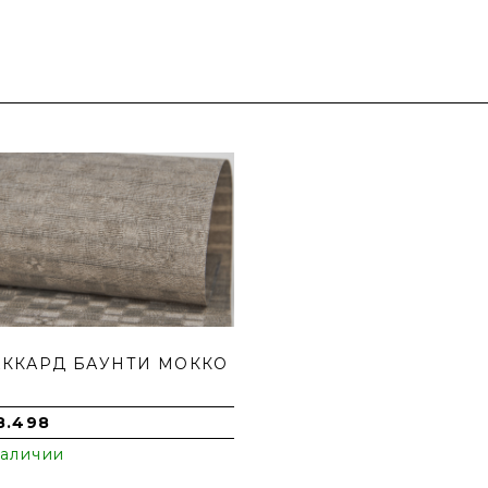
ККАРД БАУНТИ МОККО
8.498
наличии